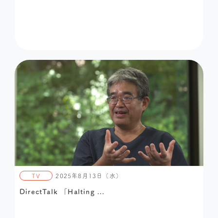
TV
2025年8月13日（水）
DirectTalk 「Halting ...