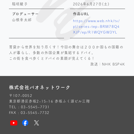
稲垣綾子
2026年6月27日(土)
プロデューサー
作品URL
山根幸太郎
https://www.web.nhk/tv/
pl/series-tep-BRM78Q4
XJP/ep/R1WQYGW3YL
胃袋から世界を知り尽くす！今回の舞台は２００か国もの国籍の
人が暮らし、多数の外国企業が集結するドバイ。
この街を食べ歩くとドバイの素顔が見えてくる！
放送：NHK BSP4K
株式会社パオネットワーク
〒107-0052
東京都港区赤坂2-15-16 赤坂ふく源ビル三階
TEL : 03-5545-7731
FAX : 03-5545-7732