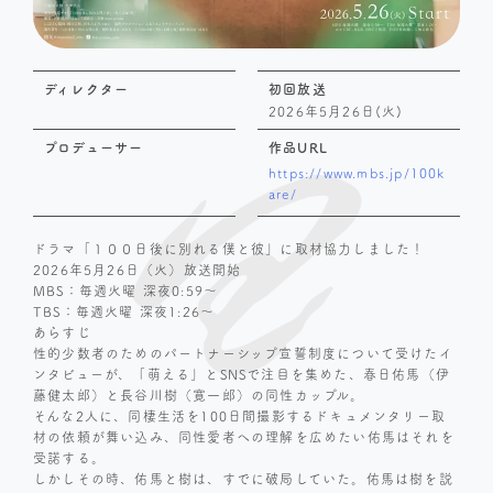
ディレクター
初回放送
2026年5月26日(火)
プロデューサー
作品URL
https://www.mbs.jp/100k
are/
ドラマ「１００日後に別れる僕と彼」に取材協力しました！
2026年5月26日（火）放送開始
MBS：毎週火曜 深夜0:59～
TBS：毎週火曜 深夜1:26～
あらすじ
性的少数者のためのパートナーシップ宣誓制度について受けたイ
ンタビューが、「萌える」とSNSで注目を集めた、春日佑馬（伊
藤健太郎）と長谷川樹（寛一郎）の同性カップル。
そんな2人に、同棲生活を100日間撮影するドキュメンタリー取
材の依頼が舞い込み、同性愛者への理解を広めたい佑馬はそれを
受諾する。
しかしその時、佑馬と樹は、すでに破局していた。佑馬は樹を説