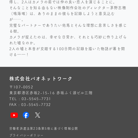
得し、2人はカメラの前では仲の良い恋人を演じることに。
そんなことを知る由もない映像制作会社のディレクター茅野志穂
（鳴海唯）は、ありのままの彼らを記録しようと意気込む
が……。
完璧なパートナーでありたい佑馬とそんな理想に息苦しさを感じ
る樹。
カメラが捉えたのは、幸せな日常か、それとも巧妙に作り上げら
れた嘘なのか。
2人の嘘と本音が交錯する100日間の記録を描いた物語が幕を開
ける――！
株式会社パオネットワーク
〒107-0052
東京都港区赤坂2-15-16 赤坂ふく源ビル三階
TEL : 03-5545-7731
FAX : 03-5545-7732
労働者派遣法第23条第5項に基づく情報公開
プライバシーポリシー