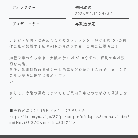
ディレクター
初回放送
2026年2月19日(木)
プロデューサー
再放送予定
テレビ・配信・動画広告などのコンテンツを手がける約120の制
作会社が加盟する団体ATPがお送りする、合同会社説明会！
加盟企業のうち東京・大阪の計31社が30分ずつ、個別で会社説
明を実施。
各社の番組制作の裏側や仕事内容などを紹介するので、気になる
会社の説明に是非ご参加くださ
い
さらに、今後の選考についてもご案内予定なのでぜひお見逃しな
く
■予約〆切：2月18日（水） 23:55まで
https://job.mynavi.jp/27/pc/corpinfo/displaySeminar/index?
optNo=i6U3VC&corpId=3012413