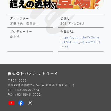
ディレクター
公開日
冨田玲央 四宮秀ニ
2024年4月26日
プロデューサー
作品URL
山本妙
https://youtu.be/VGwne
heLVvE?si=_6Ajxs2YT0D
IhthS
株式会社パオネットワーク
〒107-0052
東京都港区赤坂2-15-16 赤坂ふく源ビル三階
TEL : 03-5545-7731
FAX : 03-5545-7732