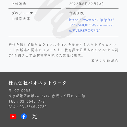
上條達也
2023年8月29日(火)
プロデューサー
作品URL
山根幸太郎
https://www.nhk.jp/p/ts/
J7775NQ8GW/episode/t
e/PVLR89QR7N/
移住を通して新たなライフスタイルを模索する人々をドキュメン
ト！茨城県石岡市にＵターンし、教育界で注目されている“ある能
力”を引き出す山村留学を始めた男性に密着。
放送：NHK総合
株式会社パオネットワーク
〒107-0052
東京都港区赤坂2-15-16 赤坂ふく源ビル三階
TEL : 03-5545-7731
FAX : 03-5545-7732