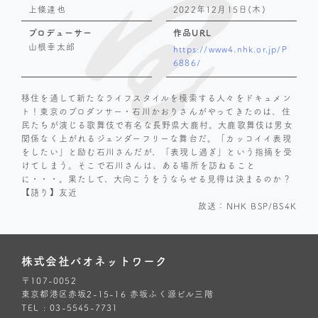
上條達也
2022年12月15日(木)
プロデューサー
作品URL
山根幸太郎
https://www4.nhk.or.jp/P
6886/
移住を通して新たなライフスタイルを模索する人々をドキュメン
ト！東京のプロダンサー・石川かおりさんがやってきたのは、住
民たちが演じる歌舞伎で有名な長野県大鹿村。大鹿歌舞伎は男女
関係なく上がれるジェンダーフリーな舞台だ。「カッコイイ表現
をしたい」と励む石川さんだが、「表現し過ぎ」という指摘を受
けてしまう。そこで石川さんは、ある場所を訪ねること
に・・・。果たして、大向こうをうならせる見得は決まるのか？
【語り】友近
放送：NHK BSP/BS4K
株式会社パオネットワーク
〒107-0052
東京都港区赤坂2-15-16 赤坂ふく源ビル三階
TEL : 03-5545-7731