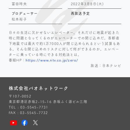
冨田玲央
2022年3月8日(火)
プロデューサー
再放送予定
松本裕子
日々の生活に欠かせないエレベーター。それだけに地震が起きた
時に問題となってくるのがエレベーターでの閉じ込めだ。首都直
下地震では最大で約1万7000人が閉じ込められるという試算もあ
る。そんな閉じ込めのリスクに対して何ができるのか。エレベー
ターに乗っている時にできる対処法とは。
番組HP：
https://www.ntv.co.jp/zero/
放送：日本テレビ
株式会社パオネットワーク
〒107-0052
東京都港区赤坂2-15-16 赤坂ふく源ビル三階
TEL : 03-5545-7731
FAX : 03-5545-7732