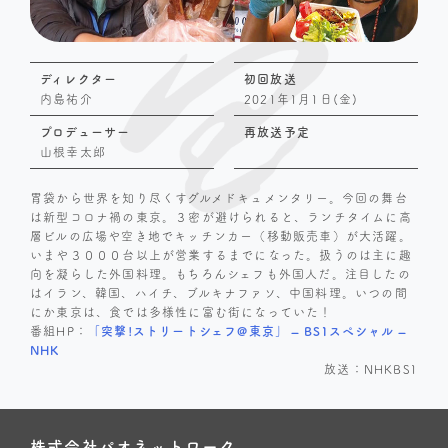
ディレクター
初回放送
内島祐介
2021年1月1日(金)
プロデューサー
再放送予定
山根幸太郎
胃袋から世界を知り尽くすグルメドキュメンタリー。今回の舞台
は新型コロナ禍の東京。３密が避けられると、ランチタイムに高
層ビルの広場や空き地でキッチンカー（移動販売車）が大活躍。
いまや３０００台以上が営業するまでになった。扱うのは主に趣
向を凝らした外国料理。もちろんシェフも外国人だ。注目したの
はイラン、韓国、ハイチ、ブルキナファソ、中国料理。いつの間
にか東京は、食では多様性に富む街になっていた！
番組HP：
「突撃!ストリートシェフ@東京」 – BS1スペシャル –
NHK
放送：NHKBS1
株式会社パオネットワーク