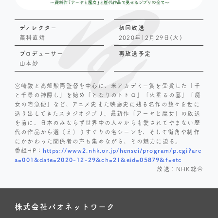
ディレクター
初回放送
藁科直靖
2020年12月29日(火)
プロデューサー
再放送予定
山本妙
宮崎駿と高畑勲両監督を中心に、米アカデミー賞を受賞した「千
と千尋の神隠し」を始め「となりのトトロ」「火垂るの墓」「魔
女の宅急便」など、アニメ史また映画史に残る名作の数々を世に
送り出してきたスタジオジブリ。最新作「アーヤと魔女」の放送
を前に、日本のみならず世界中の人々からも愛されてやまない歴
代の作品から選（え）りすぐりの名シーンを、そして街角や制作
にかかわった関係者の声も集めながら、その魅力に迫る。
番組HP：
https://www2.nhk.or.jp/hensei/program/p.cgi?are
a=001&date=2020-12-29&ch=21&eid=05879&f=etc
放送：NHK総合
株式会社パオネットワーク