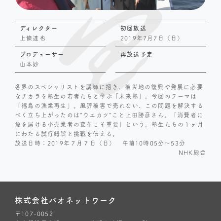
ディレクター
初回放送
上條達也
2019年7月7日（日）
プロデューサー
再放送予定
山本妙
各界のスペシャリストを講師に招き、被災地の復興や発展に必要
なチカラを塾生の若者たちと学ぶ「未来塾」。今回のテーマは
「福島の漁業再生」。風評被害で売れない、この問題を解決する
べく立ち上がったのは“ウエカツ”こと上田勝彦さん。「消費者に
魚を届ける小売業者の変革こそ重要」という。塾生たちの１ヶ月
にわたる試行錯誤と挑戦を伝える。
放送日時：2019年７月７日（日） 午前10時05分〜53分
NHK総合
株式会社パオネットワーク
〒107-0052