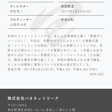
ディレクター
初回放送
四宮秀二
2019年5月26日(日)
プロデューサー
作品URL
山根幸太郎
世界のストリートフードから、食と人の多様性を描く「胃袋ダイ
バーシティ」。今回は、世界中でブームとなっている移動式屋
台・フードトラックを取材。アメリカの首都ワシントンでは、世
界４０か国のローカルフードが展開されている。１年前にお店を
始めたばかりのペルー系移民デビッド・バレーラさん（３８歳）
は、熾烈な競争を勝ち抜こうと、母国の個性あふれる食で勝負。
そこから多様性に寛容なアメリカ本来の姿が見えてくる。
放送日時：2019年5月26日(日) 午後4:20～午後4:30(10分)
NHK BS1
株式会社パオネットワーク
〒107-0052
東京都港区赤坂2-15-16 赤坂ふく源ビル三階