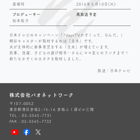
長塚玲
2016年５月10日(火)
プロデューサー
再放送予定
松本裕子
日本テレビのキャンペーン「7daysTVかぞ
くって、なんだ。」
桐谷キャスターが取材するのは「主夫」です。
夫が主体的に家事育児をする「主夫」が増えています。
炊事、洗濯、子どもの遊び相手…さらにママ友とのランチまで！
新たなかぞくのカタチを取材しました。
放送：日本テレビ
株式会社パオネットワーク
〒107-0052
東京都港区赤坂2-15-16 赤坂ふく源ビル三階
TEL : 03-5545-7731
FAX : 03-5545-7732