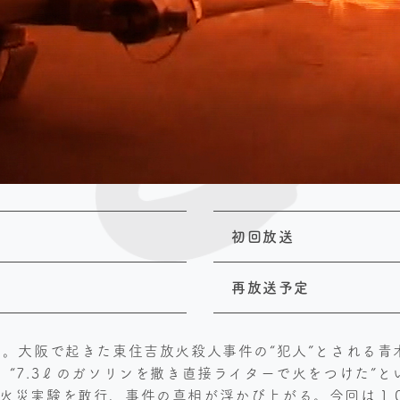
初回放送
再放送予定
る。大阪で起きた東住吉放火殺人事件の“犯人”とされる
“7.3ℓのガソリンを撒き直接ライターで火をつけた”
火災実験を敢行、事件の真相が浮かび上がる。今回は１