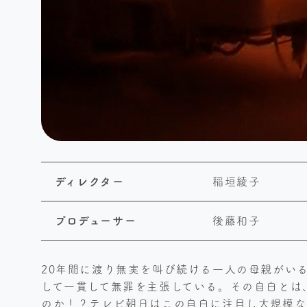
ディレクター
稲垣綾子
プロデューサー
後藤和子
20年間に渡り無実を叫び続ける一人の母親がい
して一貫して無罪を主張している。その自白とは、
のか！？テレビ朝日はこの自白に注目し大規模な