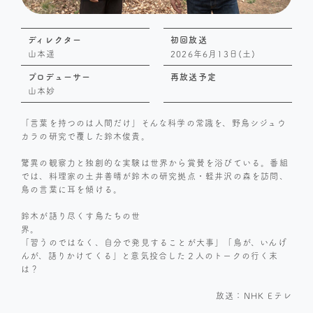
ディレクター
初回放送
山本遥
2026年6月13日(土)
プロデューサー
再放送予定
山本妙
「言葉を持つのは人間だけ」そんな科学の常識を、野鳥シジュウ
カラの研究で覆した鈴木俊貴。
驚異の観察力と独創的な実験は世界から賞賛を浴びている。番組
では、料理家の土井善晴が鈴木の研究拠点・軽井沢の森を訪問、
鳥の言葉に耳を傾ける。
鈴木が語り尽くす鳥たちの世
「習うのではなく、自分で発見することが大事」「鳥が、いんげ
んが、語りかけてくる」と意気投合した２人のトークの行く末
は？
放送：NHK Eテレ